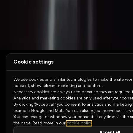
Trust
Center
Systemstatus
Nutzungsbedingungen
Cookies
Datens
Copyright © 2026 Omniway AB
Alle Rechte vorbehalten.
Cookie settings
We use cookies and similar technologies to make the site work,
consent, show relevant marketing and content.
Necessary cookies are always used because they are required for
Analytics and marketing cookies are only used after your conse
By clicking “Accept all” you consent to analytics and marketing
example Google and Meta. You can also reject non-necessary 
You can change or withdraw your consent at any time via the s
the page.
Read more in our
cookie policy
.
Accept all