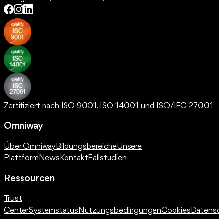
Zertifiziert nach ISO 9001, ISO 14001 und ISO/IEC 27001
Omniway
Über Omniway
Bildungsbereiche
Unsere
Plattform
News
Kontakt
Fallstudien
Ressourcen
Trust
Center
Systemstatus
Nutzungsbedingungen
Cookies
Datens