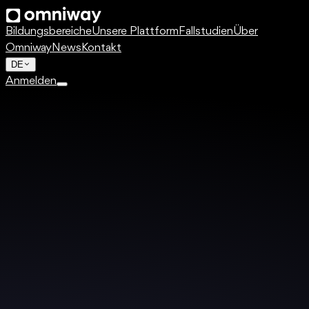
Bildungsbereiche
Unsere Plattform
Fallstudien
Über
Omniway
News
Kontakt
DE
Anmelden