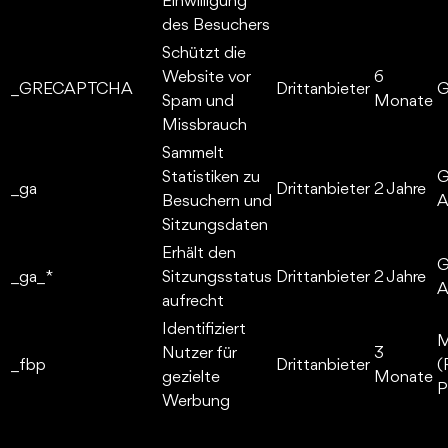
Einwilligung
des Besuchers
Schützt die
Website vor
6
_GRECAPTCHA
Drittanbieter
G
Spam und
Monate
Missbrauch
Sammelt
Statistiken zu
G
_ga
Drittanbieter
2 Jahre
Besuchern und
A
Sitzungsdaten
Erhält den
G
_ga_*
Sitzungsstatus
Drittanbieter
2 Jahre
A
aufrecht
Identifiziert
M
Nutzer für
3
_fbp
Drittanbieter
(
gezielte
Monate
P
Werbung