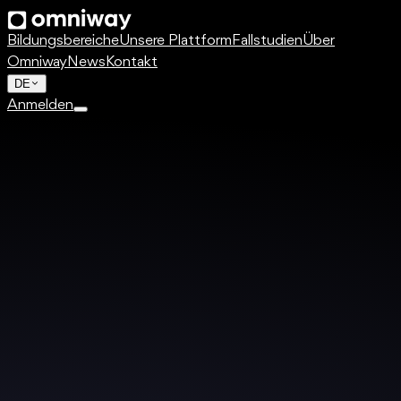
Bildungsbereiche
Unsere Plattform
Fallstudien
Über
Omniway
News
Kontakt
DE
Anmelden