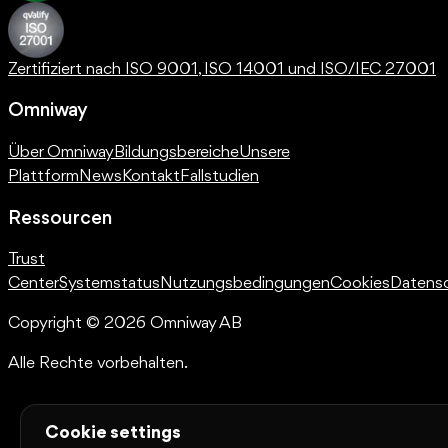
Zertifiziert nach ISO 9001, ISO 14001 und ISO/IEC 27001
Omniway
Über Omniway
Bildungsbereiche
Unsere
Plattform
News
Kontakt
Fallstudien
Ressourcen
Trust
Center
Systemstatus
Nutzungsbedingungen
Cookies
Datens
Copyright © 2026 Omniway AB
Alle Rechte vorbehalten.
Cookie settings