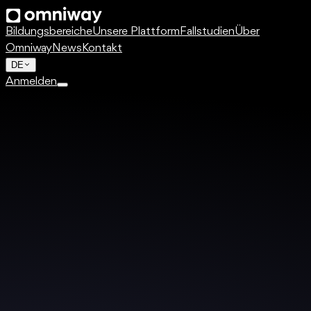
Bildungsbereiche
Unsere Plattform
Fallstudien
Über
Omniway
News
Kontakt
DE
Anmelden