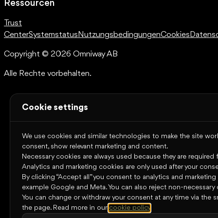
Ressourcen
Trust
Center
Systemstatus
Nutzungsbedingungen
Cookies
Datens
Copyright © 2026 Omniway AB
Alle Rechte vorbehalten.
Cookie settings
We use cookies and similar technologies to make the site work,
consent, show relevant marketing and content.
Necessary cookies are always used because they are required for
Analytics and marketing cookies are only used after your conse
By clicking “Accept all” you consent to analytics and marketing
example Google and Meta. You can also reject non-necessary 
You can change or withdraw your consent at any time via the s
the page.
Read more in our
cookie policy
.