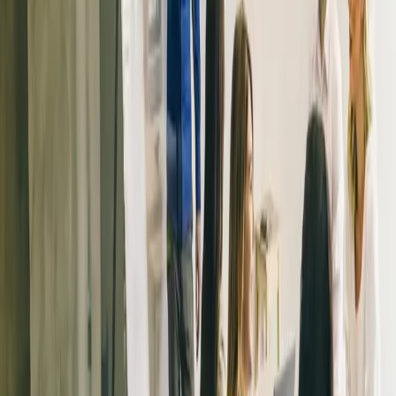
Schnelle und einfache
Einführung
„Wir hatten ein Meeting von vierzig Minuten und danach
waren die Lehrkräfte einsatzbereit. Wir haben früher andere
Verwaltungssysteme eingeführt, deren Umsetzung Monate
gedauert hat, das war also ein riesiger Unterschied“, erklärt
Andreas.
Das Ergebnis: höhere Qualität
und weniger Arbeitslast
„Als Schulleiter kann ich die Qualität der Ausbildung jetzt
deutlich einfacher sichern. Das Beste an Omniway ist, dass
es für Lernende und Lehrkräfte gleichermaßen einfach zu
nutzen ist“, sagt Andreas.