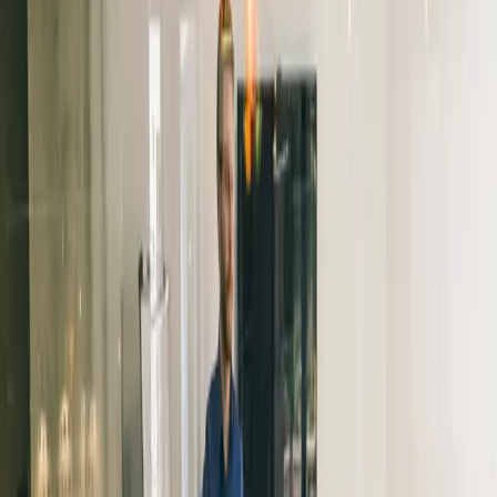
Weniger Verwaltung,
besserer Fernunterricht:
Einblicke aus der
Gemeinde Tierp
Die Gemeinde Tierp verfolgt seit Langem eine klare Vision
für ihre Erwachsenenbildung. Andreas Vestin, Schulleiter,
erzählt, wie sie Omniway einsetzen.
Der Bedarf: bessere Qualität und
Kontrolle im Unterricht
Die Erwachsenenbildung in Tierp arbeitete zuvor mit einem