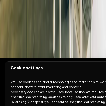
Über Omniway
Bildungsbereiche
Unsere
Plattform
News
Kontakt
Fallstudien
Ressourcen
Trust
Center
Systemstatus
Nutzungsbedingungen
Cookies
Datens
Copyright © 2026 Omniway AB
Alle Rechte vorbehalten.
Cookie settings
We use cookies and similar technologies to make the site work,
consent, show relevant marketing and content.
Necessary cookies are always used because they are required for
Analytics and marketing cookies are only used after your conse
By clicking “Accept all” you consent to analytics and marketing