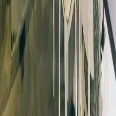
Newsletter und unsere
Datenschutzerklärung.
Senden
Mit Innovation, Kreativität und technischem Know-how
schafft Omniway die optimale Grundlage für Schulen.
Vasagatan 17, 903 29 Umeå, Schweden
Zertifiziert nach ISO 9001, ISO 14001 und ISO/IEC 27001
Omniway