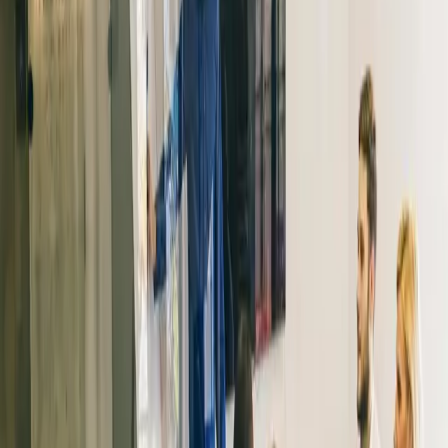
externen Anbieter zusammen, um die Fernkurse zu
verwalten. Dadurch war es schwer, die von der Gemeinde
gewünschte Qualität sicherzustellen.
„Wir wollten den Fernunterricht selbst übernehmen, um die
Qualität zu sichern. Wir haben uns umgesehen und schnell
gemerkt, dass nur wenige bieten, was Omniway leistet“, sagt
Andreas.
Die Lösung: eine Plattform für
die Anforderungen der
Erwachsenenbildung
„Was Omniway einzigartig macht, ist, dass die Plattform
speziell für die Erwachsenenbildung gebaut ist. Andere
Plattformen unterstützen nicht die verschiedenen
Kurslängen und Lerngeschwindigkeiten, mit denen wir
umgehen müssen“, erzählt Andreas.