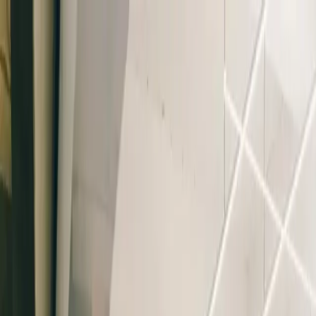
Bildungsbereiche
Unsere Plattform
Fallstudien
Über
Omniway
News
Kontakt
DE
Anmelden