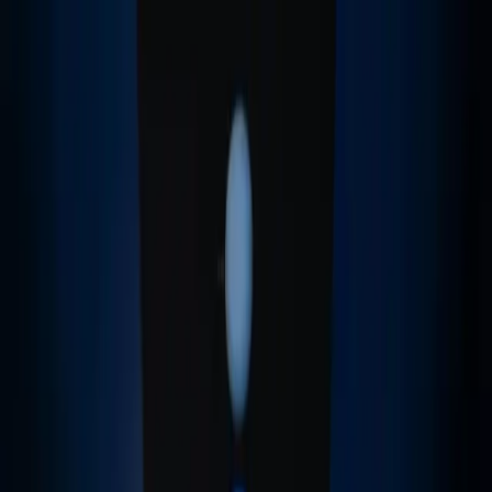
Bildungsbereiche
Unsere Plattform
Fallstudien
Über
Omniway
News
Kontakt
DE
Anmelden