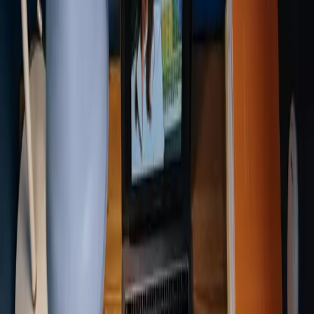
Lehrkräften die Möglichkeit, effektivere, personalisierte und
ansprechendere Unterrichtsmethoden zu entwickeln.
Individualisierter Unterricht
KI ermöglicht maßgeschneidertes Lernen, indem sie
Schülerleistungen und Lernstile analysiert und adaptive
Erfahrungen schafft, die auf individuelle Bedürfnisse
eingehen.
Automatisierung administrativer
Aufgaben
KI kann Bewertungen und Verwaltungsarbeit übernehmen,
sodass Lehrkräften mehr Zeit für die direkte Interaktion mit
Schülerinnen und Schülern und für fokussierten Unterricht
bleibt.