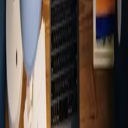
Intelligente Unterrichtswerkzeuge
KI-gestützte Unterrichtswerkzeuge können dynamische
und interaktive Lernumgebungen schaffen, einschließlich
Simulationen und adaptiven Übungen.
Frühe Erkennung von
Lernschwierigkeiten
Datenanalysen helfen dabei, frühe Warnsignale zu erkennen
und ermöglichen schnelle Interventionen für Lernende mit
Schwierigkeiten.
Sprachunterstützung und Übersetzung
KI bietet Sprachunterstützung und Übersetzungsdienste
und schafft so inklusive Umgebungen für mehrsprachige
Lernende.
Entdecken Sie, wie die KI-Werkzeuge von Omniway auf