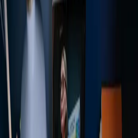
Das Klassenzimmer der
Zukunft – KI als Lehrhilfe
einsetzen
Im heutigen digitalen Zeitalter ist künstliche Intelligenz (KI)
zu einem integralen Bestandteil unseres Lebens geworden,
und der Bildungssektor bildet da keine Ausnahme.
Lehrkräfte weltweit erkunden die Möglichkeiten, KI als
Hilfsmittel im Unterricht einzusetzen.
5 Möglichkeiten, wie KI
Lehrkräfte unterstützen kann
Die Integration von KI in den Unterricht eröffnet