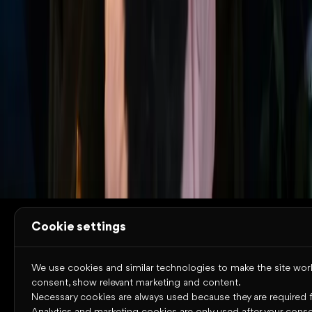
Omniway
Über Omniway
Bildungsbereiche
Unsere
Plattform
News
Kontakt
Fallstudien
Ressourcen
Trust
Center
Systemstatus
Nutzungsbedingungen
Cookies
Datens
Copyright © 2026 Omniway AB
Alle Rechte vorbehalten.
Cookie settings
We use cookies and similar technologies to make the site work,
consent, show relevant marketing and content.
Necessary cookies are always used because they are required for