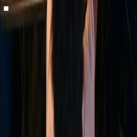
E-Mail
Mit Klick auf „senden“ akzeptieren Sie unseren
Newsletter und unsere
Datenschutzerklärung.
Senden
Mit Innovation, Kreativität und technischem Know-how
schafft Omniway die optimale Grundlage für Schulen.
Vasagatan 17, 903 29 Umeå, Schweden
Zertifiziert nach ISO 9001, ISO 14001 und ISO/IEC 27001