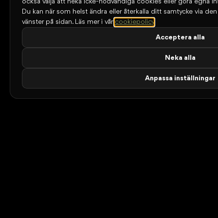
också välja att neka icke-nödvändiga cookies eller göra egna ins
Du kan när som helst ändra eller återkalla ditt samtycke via den l
vänster på sidan.
Läs mer i vår
cookiepolicy
.
Acceptera alla
Neka alla
Anpassa inställningar