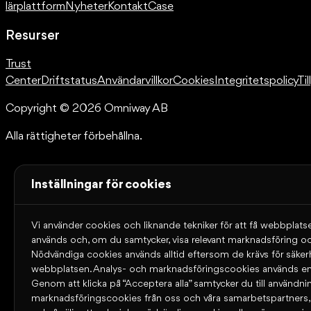
lärplattform
Nyheter
Kontakt
Case
Resurser
Trust
Center
Driftstatus
Användarvillkor
Cookies
Integritetspolicy
Ti
Copyright © 2026 Omniway AB
Alla rättigheter förbehållna.
Inställningar för cookies
Vi använder cookies och liknande tekniker för att få webbplatse
används och, om du samtycker, visa relevant marknadsföring oc
Nödvändiga cookies används alltid eftersom de krävs för säke
webbplatsen. Analys- och marknadsföringscookies används end
Genom att klicka på “Acceptera alla” samtycker du till användni
marknadsföringscookies från oss och våra samarbetspartners