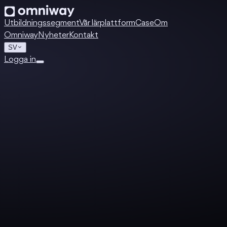
Utbildningssegment
Vår lärplattform
Case
Om
Omniway
Nyheter
Kontakt
SV
Logga in