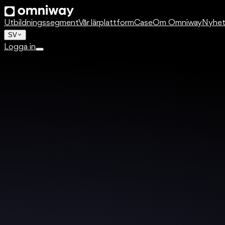
Utbildningssegment
Vår lärplattform
Case
Om Omniway
Nyhet
SV
Logga in