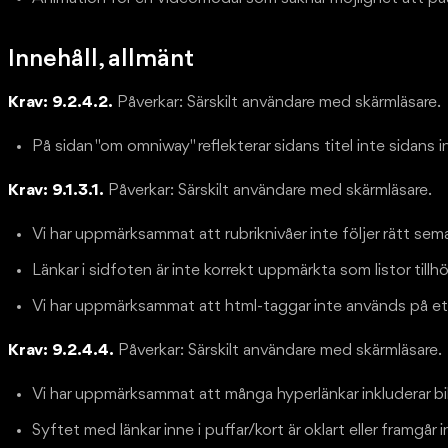
Innehåll, allmänt
Krav: 9.2.4.2.
Påverkar: Särskilt användare med skärmläsare.
På sidan "om omniway" reflekterar sidans titel inte sidans i
Krav: 9.1.3.1.
Påverkar: Särskilt användare med skärmläsare.
Vi har uppmärksammat att rubriknivåer inte följer rätt sem
Länkar i sidfoten är inte korrekt uppmärkta som listor tillh
Vi har uppmärksammat att html-taggar inte används på ett 
Krav: 9.2.4.4.
Påverkar: Särskilt användare med skärmläsare.
Vi har uppmärksammat att många hyperlänkar inkluderar bil
Syftet med länkar inne i puffar/kort är oklart eller framgår i