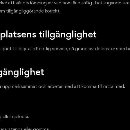
 tycker att vår bedömning av vad som är oskäligt betungande ska 
 om tillgängliggörande korrekt.
latsens tillgänglighet
ghet till digital offentlig service, på grund av de brister som 
lgänglighet
har uppmärksammat och arbetar med att komma till rätta med.
ller epilepsi.
usa, stanna eller gömma.