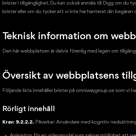
brister i tillgänglighet. Du kan också anmäla till Digg om du
brister eller om du tycker att vi inte har hanterat din begäran
Teknisk information om webbp
Den här webbplatsen är delvis förenlig med lagen om tillgängli
Översikt av webbplatsens til
Följande lista innehåller brister på omniwaygroup.se som vi 
Rörligt innehåll
Krav: 9.2.2.2.
Påverkar: Användare med kognitiv nedsättning e
Animation för en videomodal som saknar möjlighet att pa