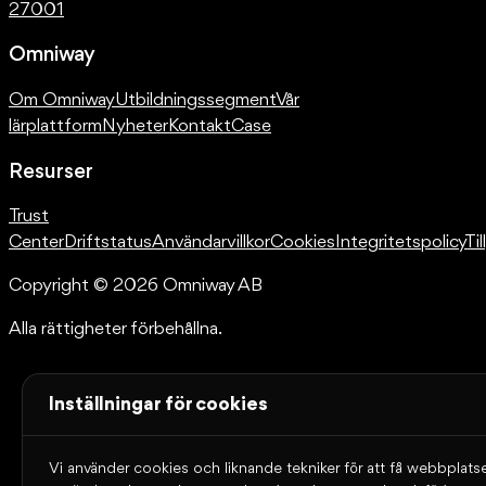
27001
Omniway
Om Omniway
Utbildningssegment
Vår
lärplattform
Nyheter
Kontakt
Case
Resurser
Trust
Center
Driftstatus
Användarvillkor
Cookies
Integritetspolicy
Ti
Copyright © 2026 Omniway AB
Alla rättigheter förbehållna.
Inställningar för cookies
Vi använder cookies och liknande tekniker för att få webbplatse