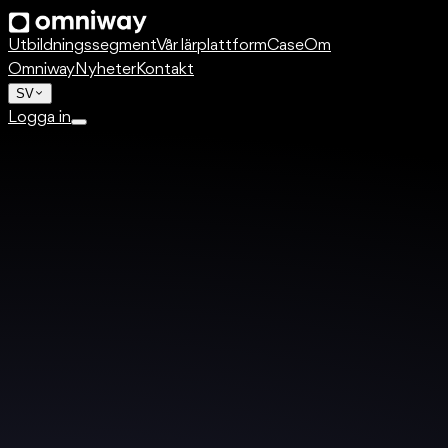
Utbildningssegment
Vår lärplattform
Case
Om
Omniway
Nyheter
Kontakt
SV
Logga in