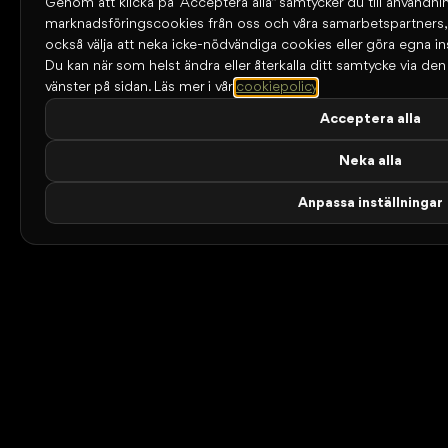
Genom att klicka på “Acceptera alla” samtycker du till användni
marknadsföringscookies från oss och våra samarbetspartners
också välja att neka icke-nödvändiga cookies eller göra egna ins
Du kan när som helst ändra eller återkalla ditt samtycke via den l
vänster på sidan.
Läs mer i vår
cookiepolicy
.
Acceptera alla
Neka alla
Anpassa inställningar