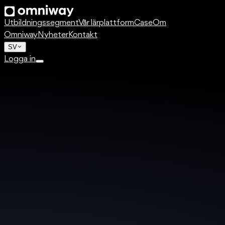
Utbildningssegment
Vår lärplattform
Case
Om
Omniway
Nyheter
Kontakt
SV
Logga in