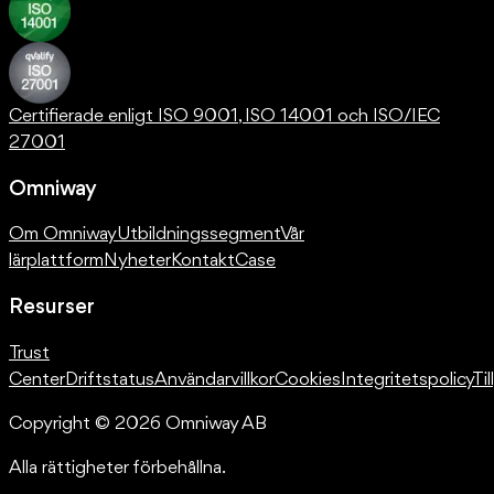
Certifierade enligt ISO 9001, ISO 14001 och ISO/IEC
27001
Omniway
Om Omniway
Utbildningssegment
Vår
lärplattform
Nyheter
Kontakt
Case
Resurser
Trust
Center
Driftstatus
Användarvillkor
Cookies
Integritetspolicy
Ti
Copyright © 2026 Omniway AB
Alla rättigheter förbehållna.