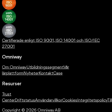
Certifierade enligt ISO 9001, ISO 14001 och ISO/IEC
27001
Omniway
Om Omniway
Utbildningssegment
Vår
lärplattform
Nyheter
Kontakt
Case
Resurser
Trust
Center
Driftstatus
Användarvillkor
Cookies
Integritetspolicy
Ti
Copyright © 2026 Omniway AB