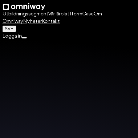
Utbildningssegment
Vår lärplattform
Case
Om
Omniway
Nyheter
Kontakt
SV
Logga in