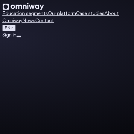
Education segments
Our platform
Case studies
About
Omniway
News
Contact
EN
Sign in