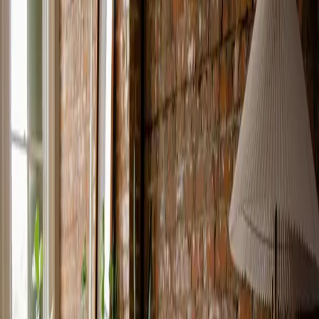
Leer más
Apoyo flexible para profesorado
y alumnado: Visible Care
comparte su experiencia
Visible Care utiliza Omniway desde hace cuatro años,
cuando se fundó. La plataforma les ha ayudado a gestionar
una mezcla de alumnado a distancia y de apoyo lingüístico,
aportando estructura a su actividad.
Leer más
Menos administración y mejor
enseñanza a distancia:
aprendizajes del municipio de