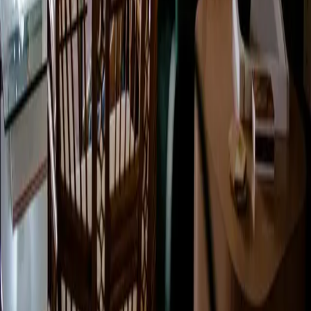
Con innovación, creatividad y experiencia técnica, Omniway
ofrece a las escuelas la base óptima.
Vasagatan 17, 903 29 Umeå, Suecia
Certificados según ISO 9001, ISO 14001 e ISO/IEC
27001
Omniway
Sobre Omniway
Segmentos educativos
Nuestra