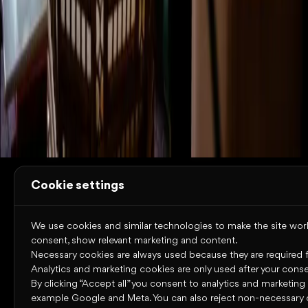
plataforma
Noticias
Contacto
Casos de estudio
Recursos
Trust Center
Estado del sistema
Términos de
uso
Cookies
Política de privacidad
Accesibilidad
Copyright © 2026 Omniway AB
Todos los derechos reservados.
Cookie settings
We use cookies and similar technologies to make the site work,
consent, show relevant marketing and content.
Necessary cookies are always used because they are required for
Analytics and marketing cookies are only used after your conse
By clicking “Accept all” you consent to analytics and marketing
example Google and Meta. You can also reject non-necessary 