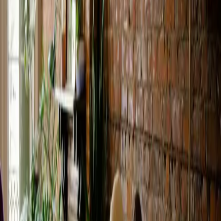
Tierp
El municipio de Tierp tiene desde hace tiempo una visión
clara para su educación de adultos: ofrecer una enseñanza
de alta calidad con pleno control sobre el contenido y el
seguimiento.
Leer más
Aprendizaje basado en datos y
mejor estructura: Hermods YH
sobre Omniway
Omniway lleva más de un año siendo una parte central de la
actividad de Hermods YH. La plataforma ha desempeñado
un papel decisivo a la hora de aportar más estructura,
transparencia y flexibilidad a la enseñanza.