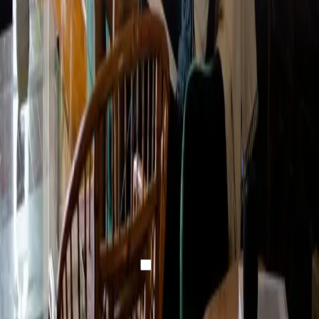
¡Mantente al día con
nuestro boletín!
Asegúrate de confirmar tu suscripción mediante el correo
electrónico de tu bandeja de entrada.
Correo electrónico
Al hacer clic en «enviar»
aceptas nuestro boletín y nuestra
política de privacidad.
Enviar