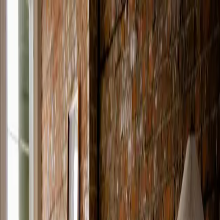
Segmentos educativos
Nuestra plataforma
Casos de
estudio
Sobre Omniway
Noticias
Contacto
ES
Iniciar sesión
Casos de estudio
Una plataforma hecha por
docentes para docentes: NTI
Skolan lo cuenta
Omniway se desarrolló inicialmente en exclusiva para NTI
Skolan y, tras más de 13 años de estrecha colaboración, se
ha convertido en una parte natural de la enseñanza y la
administración del centro.