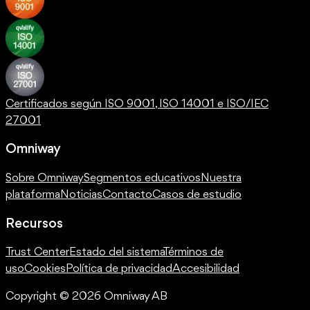
Certificados según ISO 9001, ISO 14001 e ISO/IEC
27001
Omniway
Sobre Omniway
Segmentos educativos
Nuestra
plataforma
Noticias
Contacto
Casos de estudio
Recursos
Trust Center
Estado del sistema
Términos de
uso
Cookies
Política de privacidad
Accesibilidad
Copyright © 2026 Omniway AB