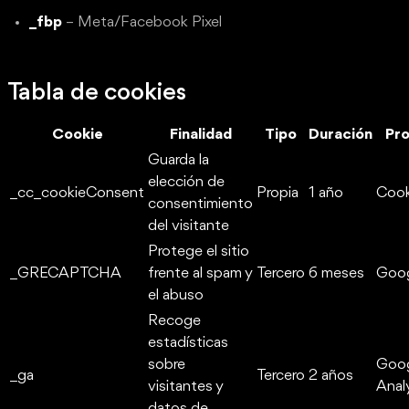
_fbp
– Meta/Facebook Pixel
Tabla de cookies
Cookie
Finalidad
Tipo
Duración
Pr
Guarda la
elección de
_cc_cookieConsent
Propia
1 año
Cook
consentimiento
del visitante
Protege el sitio
_GRECAPTCHA
frente al spam y
Tercero
6 meses
Goo
el abuso
Recoge
estadísticas
sobre
Goo
_ga
Tercero
2 años
visitantes y
Anal
datos de