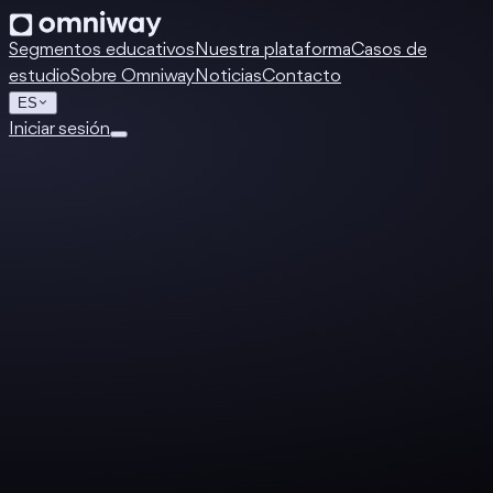
Segmentos educativos
Nuestra plataforma
Casos de
estudio
Sobre Omniway
Noticias
Contacto
ES
Iniciar sesión