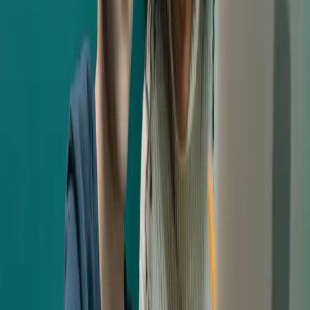
El camino hacia una
escuela digitalizada
A raíz de la pandemia del coronavirus, ha aumentado la
necesidad de una escuela digitalizada y, en los últimos años,
hemos observado que cada vez más escuelas en Suecia
utilizan ayudas digitales en su enseñanza.
¿Qué son las ayudas digitales?
Las ayudas digitales son, en resumen, todo el material digital
que se utiliza en la enseñanza. Las ayudas digitales pueden
dividirse en tres categorías:
Contenido digital – Juegos educativos, juegos de