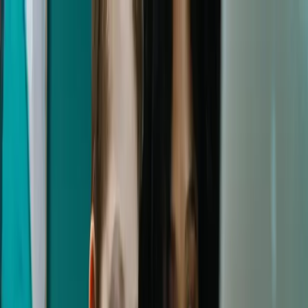
Segmentos educativos
Nuestra plataforma
Casos de
estudio
Sobre Omniway
Noticias
Contacto
ES
Iniciar sesión