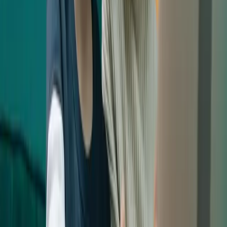
entretenimiento, películas, podcasts, sitios web o
artículos vinculados a la enseñanza.
Recursos didácticos digitales – Recursos adaptados
a la enseñanza que abarcan áreas de conocimiento
más amplias o asignaturas completas.
Herramientas digitales – Ordenadores, tabletas,
plataformas de aprendizaje, dispositivos digitales,
software y herramientas digitales de medición.
¿Cómo ha afectado la
digitalización a la escuela?
El objetivo es mejorar la calidad de la enseñanza. Directores,
jefes de centro y titulares son responsables de supervisar
los cambios digitales. La digitalización crea nuevas
oportunidades pedagógicas, pero también desafíos al
transformar métodos de trabajo, recursos didácticos y
tareas para el alumnado.