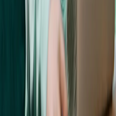
Con innovación, creatividad y experiencia técnica, Omniway
ofrece a las escuelas la base óptima.
Vasagatan 17, 903 29 Umeå, Suecia
Certificados según ISO 9001, ISO 14001 e ISO/IEC
27001
Omniway