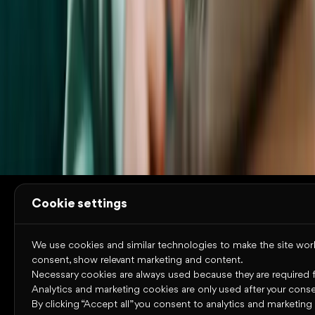
Sobre Omniway
Segmentos educativos
Nuestra
plataforma
Noticias
Contacto
Casos de estudio
Recursos
Trust Center
Estado del sistema
Términos de
uso
Cookies
Política de privacidad
Accesibilidad
Copyright © 2026 Omniway AB
Todos los derechos reservados.
Cookie settings
We use cookies and similar technologies to make the site work,
consent, show relevant marketing and content.
Necessary cookies are always used because they are required for
Analytics and marketing cookies are only used after your conse
By clicking “Accept all” you consent to analytics and marketing