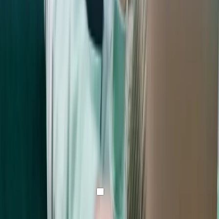
¡Mantente al día con
nuestro boletín!
Asegúrate de confirmar tu suscripción mediante el correo
electrónico de tu bandeja de entrada.
Correo electrónico
Al hacer clic en «enviar»
aceptas nuestro boletín y nuestra
política de privacidad.
Enviar